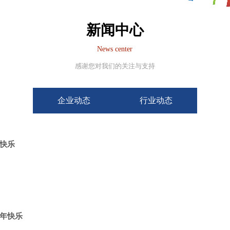
新闻中心
News center
感谢您对我们的关注与支持
企业动态
行业动态
年快乐
新年快乐