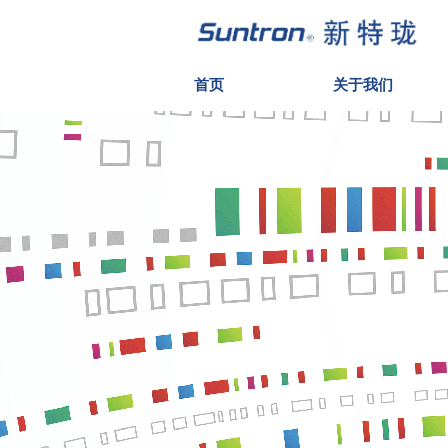
首页
关于我们